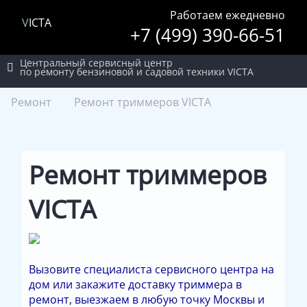
Работаем ежедневно
VICTA
+7 (499) 390-66-51
Центральный сервисный центр
по ремонту бензиновой и садовой техники VICTA
Ремонт
Ремонт триммеров VICTA
Ремонт триммеров
VICTA
Вызовите специалиста сервисного центра на
дом или закажите доставку триммера в
ремонт, выезжаем в любую точку Москвы и