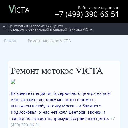
V
Работаем ежедневно
ICTA
+7 (499) 390-66-51
Центральный сервисный центр
по ремонту бензиновой и садовой техники VICTA
Ремонт
Ремонт мотокос VICTA
Ремонт мотокос VICTA
Вызовите специалиста сервисного центра на дом
или закажите доставку мотокосы в ремонт,
выезжаем в любую точку Москвы и ближнего
Подмосковья. У нас нет колл-центров, звонки и
заявки поступают напрямую в сервисный центр.
+7
(499) 390-66-51